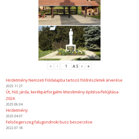
«
‹
A
5
›
»
Hirdetmény Nemzeti Földalapba tartozó földrészletek árverése
2025.11.27.
Út, híd, járda, kerékpárforgalmi létesítmény építése/felújítása-
2024
2025.06.04.
Hirdetmény
2025.04.07.
Felsőegerszeg falugondnoki busz beszerzése
2022.07.18.