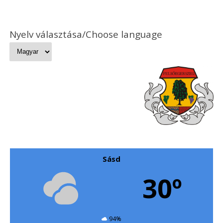
Nyelv választása/Choose language
Sásd
30º
94%