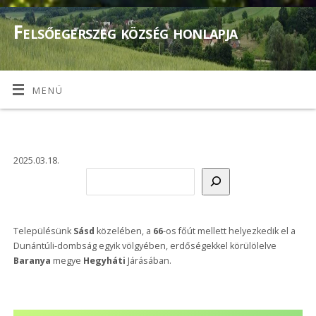
Felsőegerszeg község honlapja
MENÜ
2025.03.18.
Településünk
Sásd
közelében, a
66
-os főút mellett helyezkedik el a
Dunántúli-dombság egyik völgyében, erdőségekkel körülölelve
Baranya
megye
Hegyháti
Járásában.