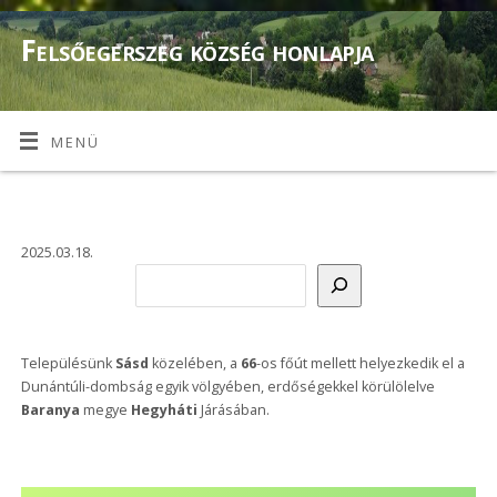
Felsőegerszeg község honlapja
MENÜ
2025.03.18.
Településünk
Sásd
közelében, a
66
-os főút mellett helyezkedik el a
Dunántúli-dombság egyik völgyében, erdőségekkel körülölelve
Baranya
megye
Hegyháti
Járásában.