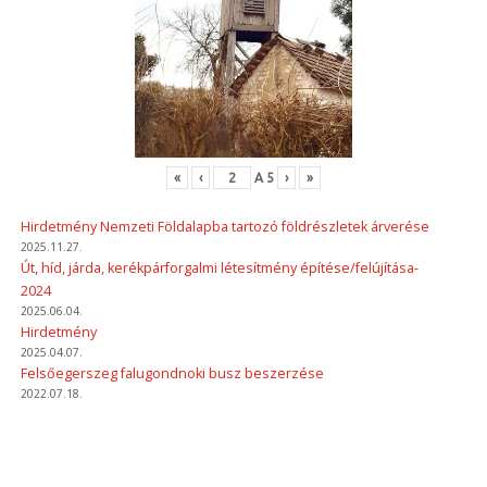
«
‹
A
5
›
»
Hirdetmény Nemzeti Földalapba tartozó földrészletek árverése
2025.11.27.
Út, híd, járda, kerékpárforgalmi létesítmény építése/felújítása-
2024
2025.06.04.
Hirdetmény
2025.04.07.
Felsőegerszeg falugondnoki busz beszerzése
2022.07.18.