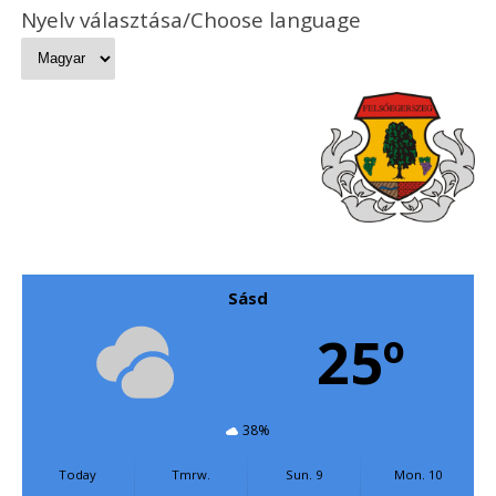
Nyelv választása/Choose language
Sásd
25º
38%
Today
Tmrw.
Sun. 9
Mon. 10