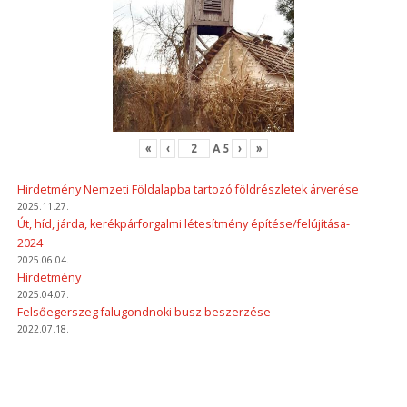
«
‹
A
5
›
»
Hirdetmény Nemzeti Földalapba tartozó földrészletek árverése
2025.11.27.
Út, híd, járda, kerékpárforgalmi létesítmény építése/felújítása-
2024
2025.06.04.
Hirdetmény
2025.04.07.
Felsőegerszeg falugondnoki busz beszerzése
2022.07.18.