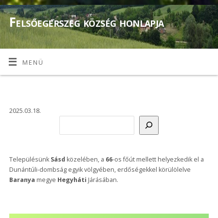
Felsőegerszeg község honlapja
MENÜ
2025.03.18.
Településünk
Sásd
közelében, a
66
-os főút mellett helyezkedik el a
Dunántúli-dombság egyik völgyében, erdőségekkel körülölelve
Baranya
megye
Hegyháti
Járásában.